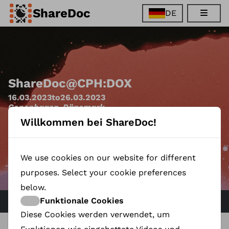
ShareDoc
DE
EN
FR
DE
ES
ShareDoc
@
CPH:DOX
16.03.2023
to
26.03.2023
Copenhagen
-
Dänemark
Willkommen bei ShareDoc!
Read more
We use cookies on our website for different
purposes. Select your cookie preferences
below.
NEWS
Funktionale Cookies
Diese Cookies werden verwendet, um