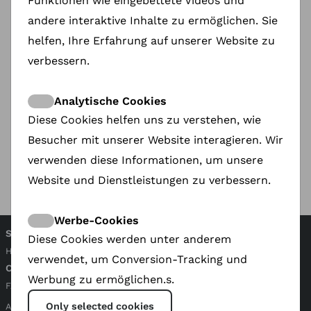
Funktionen wie eingebettete Videos und
My name is Happy broadcasted on VRT
andere interaktive Inhalte zu ermöglichen. Sie
Canvas
helfen, Ihre Erfahrung auf unserer Website zu
16.07.2025
The film tracks her remarkable journey to
verbessern.
recover her voice as a singer,
and to be heard as an advocate for womens
rights…. a survivor’s story.
Analytische Cookies
‘Mutlu’ means happy in Turkish.
Find call for
Diese Cookies helfen uns zu verstehen, wie
support here on ShareDoc
Besucher mit unserer Website interagieren. Wir
VRT Canvas 16 July
verwenden diese Informationen, um unsere
Website und Dienstleistungen zu verbessern.
Werbe-Cookies
SHAREDOC
Diese Cookies werden unter anderem
Home
Dokumentarfilm
Über uns
verwendet, um Conversion-Tracking und
COMPANY
Werbung zu ermöglichen.s.
FAQ
Terms and Conditions
Contact
Privacy Statement
Cookie Policy
Only selected cookies
ANBI