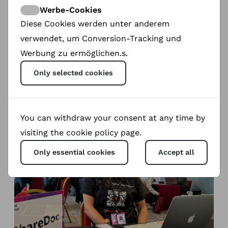
MORIA SIX
Werbe-Cookies
Diese Cookies werden unter anderem
Want to meet us at the festival to hear more
about our Platform?
verwendet, um Conversion-Tracking und
Werbung zu ermöglichen.s.
Priya Woods our ShareDoc Ambassador will be
will able to answer all your questions on the
Only selected cookies
spot.
Make your booking here: info@share-doc.org
Or speak to her during the guest meet guest.
You can withdraw your consent at any time by
visiting the cookie policy page.
Only essential cookies
Accept all