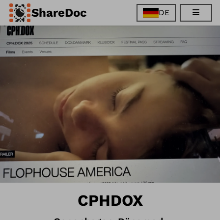
ShareDoc
DE
EN
FR
DE
ES
CPHDOX