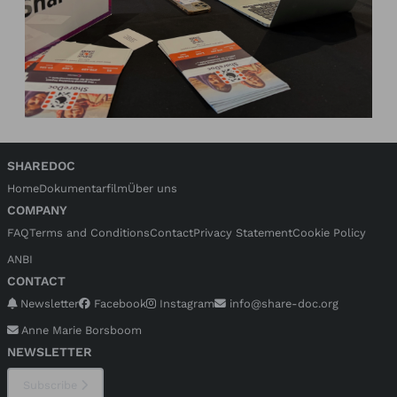
SHAREDOC
Home
Dokumentarfilm
Über uns
COMPANY
FAQ
Terms and Conditions
Contact
Privacy Statement
Cookie Policy
ANBI
CONTACT
Newsletter
Facebook
Instagram
info@share-doc.org
Anne Marie Borsboom
NEWSLETTER
Subscribe