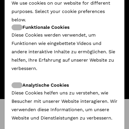
We use cookies on our website for different
purposes. Select your cookie preferences
below.
Funktionale Cookies
Diese Cookies werden verwendet, um
Funktionen wie eingebettete Videos und
andere interaktive Inhalte zu ermöglichen. Sie
The Lions By The River Tigris
Flophouse America
9-Month Contract
Writing Hawa
MORIA SIX
helfen, Ihre Erfahrung auf unserer Website zu
6.024,00 €
3.664,00 €
3.573,00 €
2.430,57 €
3.215,00 €
verbessern.
Analytische Cookies
Diese Cookies helfen uns zu verstehen, wie
Besucher mit unserer Website interagieren. Wir
verwenden diese Informationen, um unsere
ShareDoc
@
CPHDOX
5 Documentary's ShareDoc screening at CPHDOX
Website und Dienstleistungen zu verbessern.
: Flophouse America / 9 -Months Contract /
Writing Hawa / The Lions By The River Tigris /