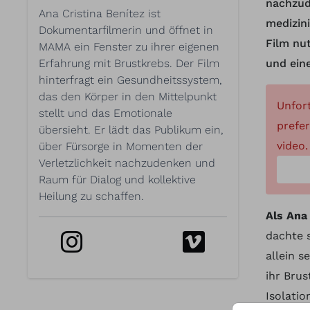
nachzud
Ana Cristina Benítez ist
medizin
Dokumentarfilmerin und öffnet in
Film nu
MAMA ein Fenster zu ihrer eigenen
Erfahrung mit Brustkrebs. Der Film
und ein
hinterfragt ein Gesundheitssystem,
das den Körper in den Mittelpunkt
Unfor
stellt und das Emotionale
prefer
übersieht. Er lädt das Publikum ein,
video.
über Fürsorge in Momenten der
Verletzlichkeit nachzudenken und
Raum für Dialog und kollektive
Heilung zu schaffen.
Als Ana
dachte s
allein 
ihr Brus
Isolatio