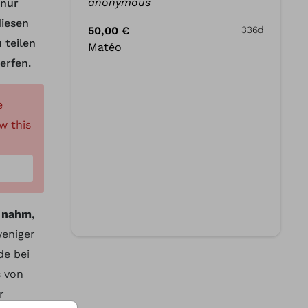
anonymous
 nur
diesen
50,00 €
336d
 teilen
Matéo
erfen.
e
w this
d nahm,
weniger
de bei
s von
r