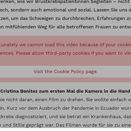
enken, wie wir Brustkrebspatientinnen begleiten – nicht
isch, sondern auch emotional und sozial. Lassen Sie uns 
tzen, um das Schweigen zu durchbrechen, Erfahrungen zu
en mitfühlenden Weg für alle betroffenen Frauen zu entw
tunately we cannot load this video because of your cooki
ences. Please allow third-party cookies if you want to vie
Visit the Cookie Policy page.
 Cristina Benítez zum ersten Mal die Kamera in die Han
ie nicht daran, einen Film zu drehen. Sie wollte einfach 
sein. Kurz vor dem Ausbruch der Pandemie in Ecuador wur
tkrebs diagnostiziert, und sie betrat ein Krankenhaus, da
n und Stille geprägt war. Das Filmen wurde für sie zu eine