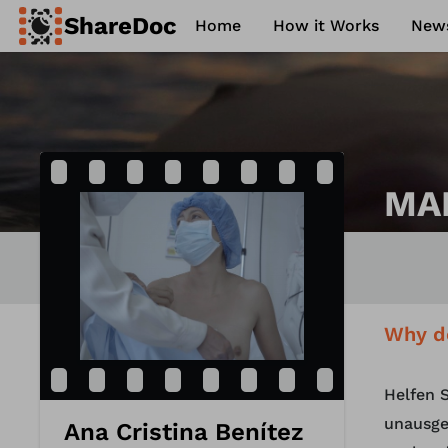
ShareDoc
Home
How it Works
New
ence
ontact
Philosophy
FAQ
MA
Why d
Helfen S
unausge
Ana Cristina Benítez