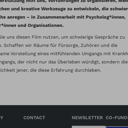
terstützung hilft uns, Vorführungen zu organisieren, Me
ichen und kreative Werkzeuge zu entwickeln, die schwier
he anregen – in Zusammenarbeit mit Psycholog*
innen,
r*
innen
und Organisationen.
Sie uns diesen Film nutzen, um schwierige Gespräche zu
n. Schaffen wir Räume für Fürsorge, Zuhören und die
ame Vorstellung eines mitfühlenden Umgangs mit Krankh
mgangs, der nicht nur das Überleben würdigt, sondern di
chkeit jener, die diese Erfahrung durchleben.
Y
CONTACT
NEWSLETTER
CO-FUND