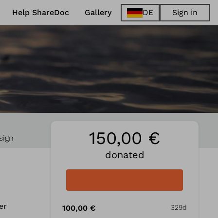
Help ShareDoc
Gallery
DE
Sign in
EN
FR
DE
ES
150,00 €
sign
donated
er
100,00 €
329d