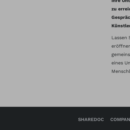
Ihre Un
zu erre
Gespräc
Künstle
Lassen 
eröffne
gemeins
eines U
Menschli
SHAREDOC
COMPAN