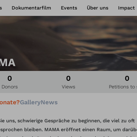
s
Dokumentarfilm
Events
Über uns
Impact
MA
0
0
0
Donors
Views
Petitions to 
onate?
Gallery
News
ie uns, schwierige Gespräche zu beginnen, die viel zu oft
sprochen bleiben. MAMA eröffnet einen Raum, um darüb