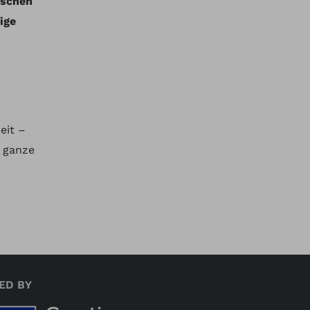
nschen
ige
eit –
e ganze
ED BY