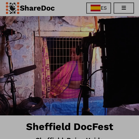
ShareDoc
ES
EN
FR
DE
ES
Sheffield DocFest