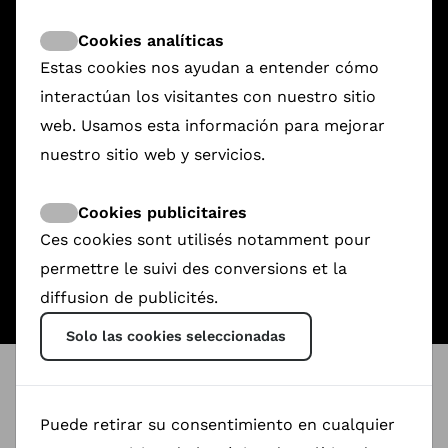
Cookies analíticas
Estas cookies nos ayudan a entender cómo
interactúan los visitantes con nuestro sitio
web. Usamos esta información para mejorar
nuestro sitio web y servicios.
Carmela and the Walkers
Redlight to Limelight
A State of Passion
Cuba & Alaska
Writing Hawa
Katwe
3.250,00 €
3.573,00 €
1.568,00 €
110,00 €
112,00 €
60,00 €
Cookies publicitaires
Ces cookies sont utilisés notamment pour
permettre le suivi des conversions et la
diffusion de publicités.
Solo las cookies seleccionadas
ShareDoc
@
Sheffield DocFest
Filmmakers- producers
, If your protagonist need
Puede retirar su consentimiento en cualquier
support we explane how to use ShareDoc.