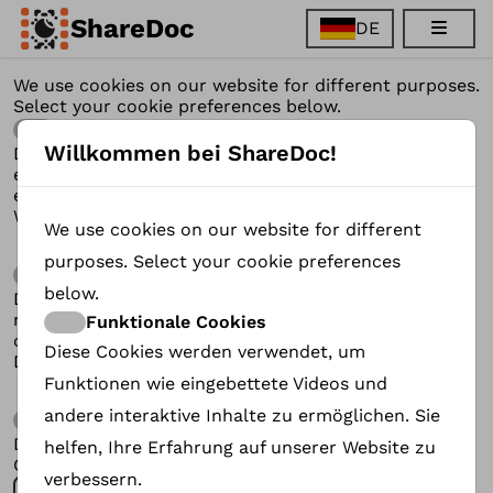
ShareDoc
DE
EN
We use cookies on our website for different purposes.
FR
Select your cookie preferences below.
DE
Funktionale Cookies
ES
Willkommen bei ShareDoc!
Diese Cookies werden verwendet, um Funktionen wie
eingebettete Videos und andere interaktive Inhalte zu
ermöglichen. Sie helfen, Ihre Erfahrung auf unserer
Website zu verbessern.
We use cookies on our website for different
purposes. Select your cookie preferences
Analytische Cookies
below.
Diese Cookies helfen uns zu verstehen, wie Besucher
mit unserer Website interagieren. Wir verwenden
Funktionale Cookies
diese Informationen, um unsere Website und
Diese Cookies werden verwendet, um
Dienstleistungen zu verbessern.
Funktionen wie eingebettete Videos und
andere interaktive Inhalte zu ermöglichen. Sie
Werbe-Cookies
Diese Cookies werden unter anderem verwendet, um
helfen, Ihre Erfahrung auf unserer Website zu
Conversion-Tracking und Werbung zu ermöglichen.s.
verbessern.