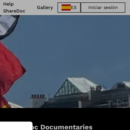
Help
Gallery
ES
Iniciar sesión
ShareDoc
EN
FR
DE
ES
d ShareDoc Documentaries