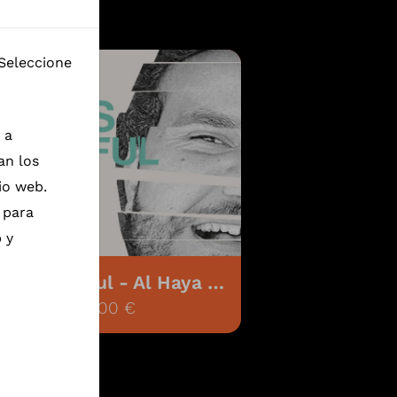
 Seleccione
 a
an los
io web.
 para
 y
Life is Beautiful - Al Haya Helwa
320,00 €