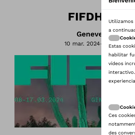
Bienveni
FIFDH 2024
Utilizamos 
a continua
Geneve
-
Suiza
Cooki
10 mar. 2024
-
12 mar. 20
Estas cooki
habilitar 
vídeos inc
interactivo
experiencia
Cookie
Ces cookies
notamment 
des convers