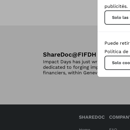
publicités.
Solo las
Puede reti
Política de
ShareDoc
@
FIFDH 2024
Impact Days has just wrapped up! Sha
Solo coo
dedicated to forging impactful connec
financiers, within Geneva's global net
SHAREDOC
COMPAN
Home
FAQ