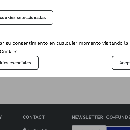
 cookies seleccionadas
rar su consentimiento en cualquier momento visitando la
 Cookies.
reDoc team was here for the second time and love the fes
kies esenciales
Acep
tions between filmmakers and influential figures from or
work and beyond, has concluded its sixth edition.
Y
CONTACT
NEWSLETTER
CO-FUND
Newsletter