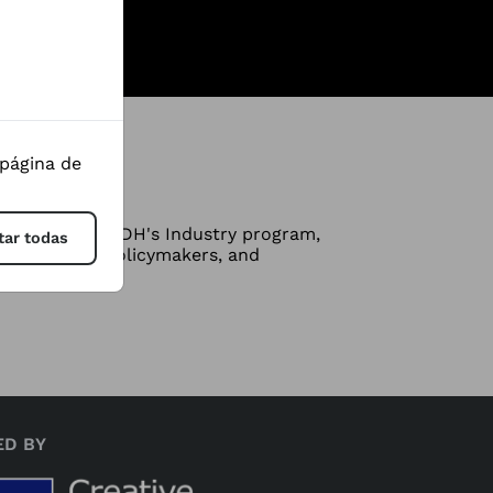
 página de
tival. The FIFDH's Industry program,
tar todas
ganizations, policymakers, and
ED BY