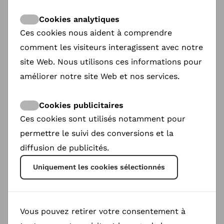
ShareDoc
@
Cookies analytiques
Book your meeting at Docs Barcelona with
Ces cookies nous aident à comprendre
our new Ambasadors.
comment les visiteurs interagissent avec notre
site Web. Nous utilisons ces informations pour
améliorer notre site Web et nos services.
Cookies publicitaires
Ces cookies sont utilisés notamment pour
permettre le suivi des conversions et la
diffusion de publicités.
Uniquement les cookies sélectionnés
Lacielle Galipeau
: Barcelona, ‘Director &
Vous pouvez retirer votre consentement à
DP’