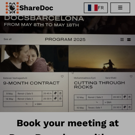
ShareDoc
FR
EN
FR
DE
ES
Book your meeting at