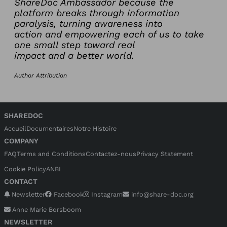
ShareDoc Ambassador because the
platform breaks through information
paralysis, turning awareness into
action and empowering each of us to take
one small step toward real
impact and a better world.
Author Attribution
SHAREDOC
Accueil
Documentaires
Notre Histoire
COMPANY
FAQ
Terms and Conditions
Contactez-nous
Privacy Statement
Cookie Policy
ANBI
CONTACT
Newsletter
Facebook
Instagram
info@share-doc.org
Anne Marie Borsboom
NEWSLETTER