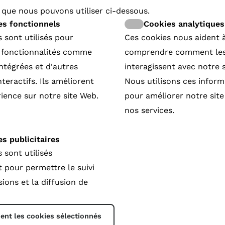
 que nous pouvons utiliser ci-dessous.
t
es fonctionnels
Cookies analytiques
26th till 31st May.
 sont utilisés pour
Ces cookies nous aident 
ary, animated and short films will meet the
 programmers, sales agents,
s fonctionnalités comme
comprendre comment les 
ne platoform representatives and
intégrées et d'autres
interagissent avec notre 
teractifs. Ils améliorent
Nous utilisons ces inform
ience sur notre site Web.
pour améliorer notre sit
nos services.
s publicitaires
 sont utilisés
pour permettre le suivi
ions et la diffusion de
nt les cookies sélectionnés