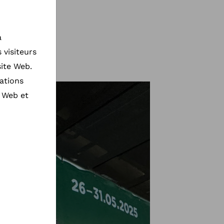
à
visiteurs
site Web.
ations
e Web et