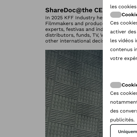
les cookies
ShareDoc
@
the CEDOC marke
Cooki
In 2025 KFF Industry held on-site from 
Ces cookies
Filmmakers and producers of document
experts, festivas and industry events
activer de
distributors, funds, TV, VOD and onli
les vidéos 
other international decision makers.
contenus in
votre expér
Cookie
Ces cookies
notamment 
des convers
publicités.
Uniqueme