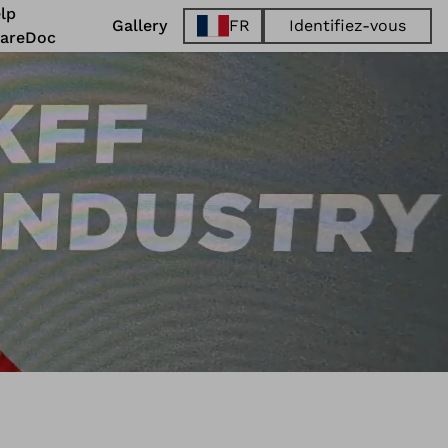
lp
Gallery
FR
Identifiez-vous
areDoc
EN
FR
DE
ES