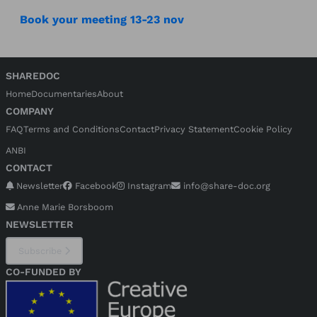
Book your meeting 13-23 nov
SHAREDOC
Home
Documentaries
About
COMPANY
FAQ
Terms and Conditions
Contact
Privacy Statement
Cookie Policy
ANBI
CONTACT
Newsletter
Facebook
Instagram
info@share-doc.org
Anne Marie Borsboom
NEWSLETTER
Subscribe
CO-FUNDED BY