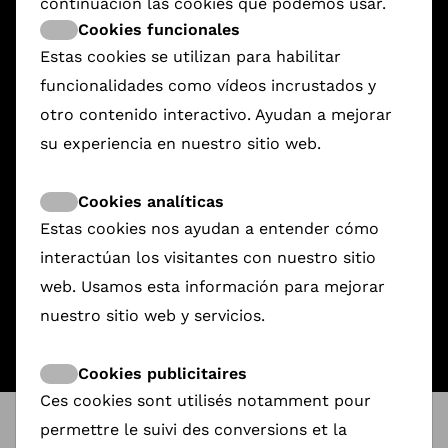
continuación las cookies que podemos usar.
Cookies funcionales
Estas cookies se utilizan para habilitar
funcionalidades como vídeos incrustados y
otro contenido interactivo. Ayudan a mejorar
su experiencia en nuestro sitio web.
Cookies analíticas
Estas cookies nos ayudan a entender cómo
Rashid, The Boy From Sinjar
Redlight to Limelight
House of Hope
18.440,03 €
2.015,00 €
1.568,00 €
interactúan los visitantes con nuestro sitio
web. Usamos esta información para mejorar
nuestro sitio web y servicios.
Cookies publicitaires
Ces cookies sont utilisés notamment pour
permettre le suivi des conversions et la
ShareDoc
@